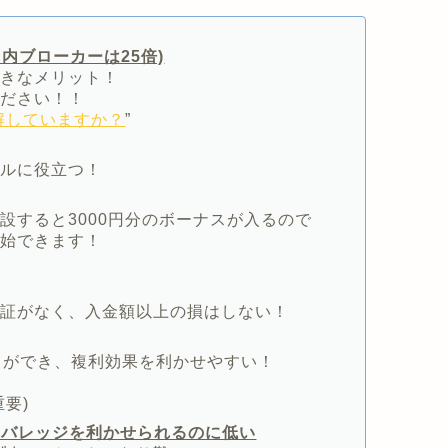
国内ブローカーは25倍)
大きなメリット！
ください！！
解していますか？
”
ールに役立つ！
設すると3000円分のボーナスが入るので
開始できます！
追証がなく、入金額以上の損はしない！
ドができ、複利効果を利かせやすい！
要)
レバレッジを利かせられるのに低い