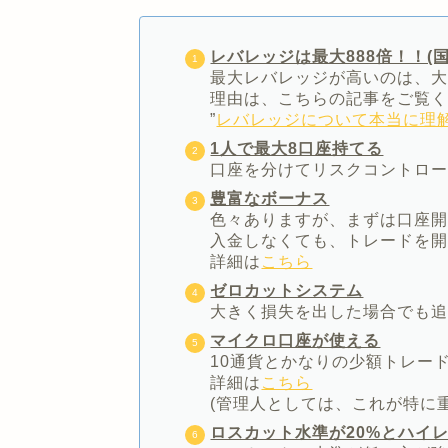
レバレッジは最大888倍！！(
最大レバレッジが高いのは、
理由は、こちらの記事をご覧
”
レバレッジについて本当に理
1人で最大8口座持てる
口座を分けてリスクコントロ
豊富なボーナス
色々ありますが、まずは口座開
入金しなくても、トレードを
詳細は
こちら
ゼロカットシステム
大きく損失を出した場合でも
マイクロ口座が使える
10通貨とかなりの少額トレー
詳細は
こちら
(管理人としては、これが特に重
ロスカット水準が20%とハイ