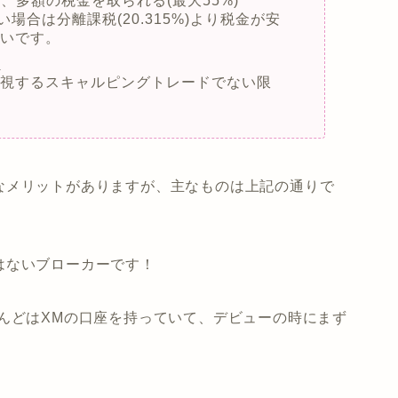
)、多額の税金を取られる(最大55%)
場合は分離課税(20.315%)より税金が安
ないです。
準
要視するスキャルピングトレードでない限
。
なメリットがありますが、主なものは上記の通りで
はないブローカーです！
んどはXMの口座を持っていて、デビューの時にまず