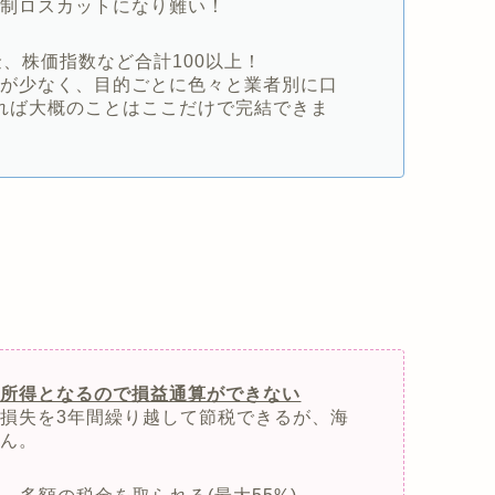
強制ロスカットになり難い！
、株価指数など合計100以上！
柄が少なく、目的ごとに色々と業者別に口
れば大概のことはここだけで完結できま
雑所得となるので損益通算ができない
損失を3年間繰り越して節税できるが、海
せん。