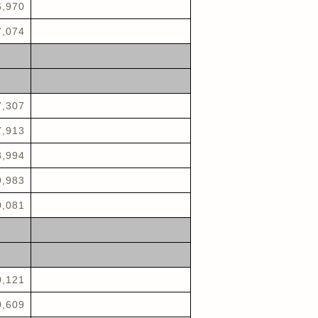
6,970
7,074
7,307
7,913
8,994
9,983
0,081
0,121
0,609