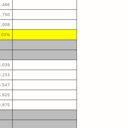
1,466
1,750
2,008
.03%
3,039
3,233
3,547
3,825
3,875