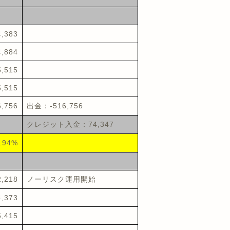
4,383
4,884
5,515
5,515
6,756
出金：-516,756
クレジット入金：74,347
.94%
2,218
ノーリスク運用開始
4,373
5,415