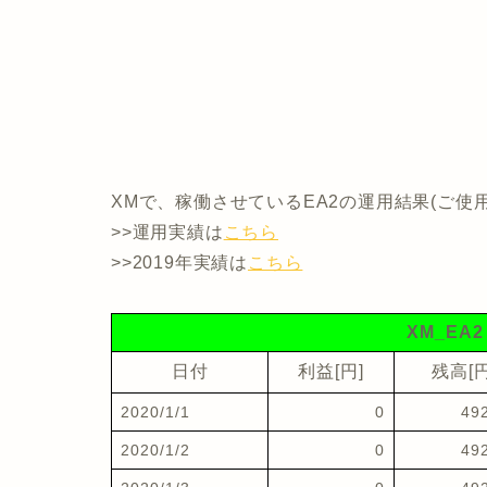
XMで、稼働させているEA2の運用結果(ご使
>>運用実績は
こちら
>>2019年実績は
こちら
XM_EA2
日付
利益[円]
残高[円
2020/1/1
0
49
2020/1/2
0
49