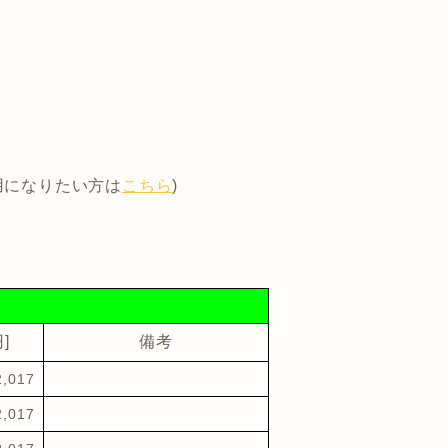
用になりたい方は
こちら
)
]
備考
2,017
2,017