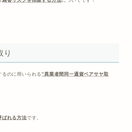
る
為替リスクを排除する方法
についてです！
取り
するのに用いられる
“異業者間同一通貨ペアサヤ取
呼ばれる方法
です。